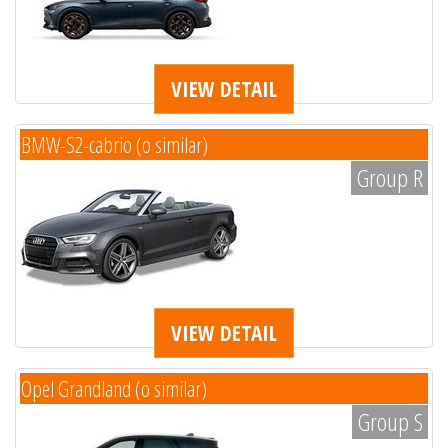
VIEW DETAIL
BMW-S2-cabrio (o similar)
Group R
VIEW DETAIL
Opel Grandland (o similar)
Group S