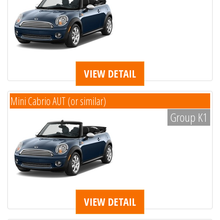
VIEW DETAIL
Mini Cabrio AUT (or similar)
Group K1
VIEW DETAIL