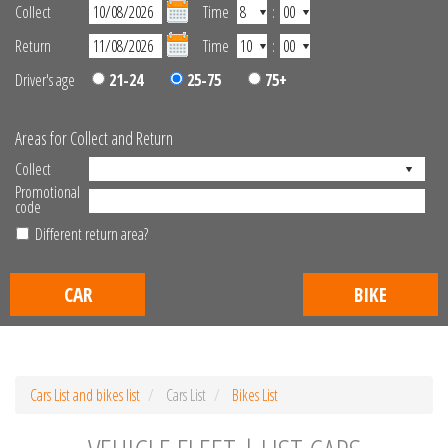
Collect
Time
:
Return
Time
:
Driver's age
21-24
25-75
75+
Areas for Collect and Return
Collect
Promotional
code
Different return area?
CAR
BIKE
Cars List and bikes list
Cars List
Bikes List