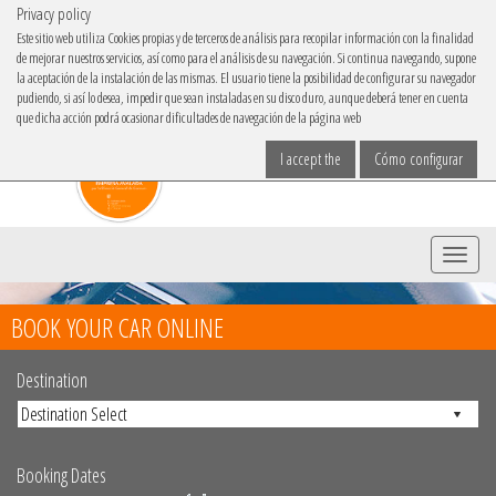
Privacy policy
IBACAR ON
Este sitio web utiliza Cookies propias y de terceros de análisis para recopilar información con la finalidad
de mejorar nuestros servicios, así como para el análisis de su navegación. Si continua navegando, supone
Choose your language
la aceptación de la instalación de las mismas. El usuario tiene la posibilidad de configurar su navegador
pudiendo, si así lo desea, impedir que sean instaladas en su disco duro, aunque deberá tener en cuenta
que dicha acción podrá ocasionar dificultades de navegación de la página web
I accept the
Cómo configurar
Menu
BOOK YOUR CAR ONLINE
Destination
Booking Dates