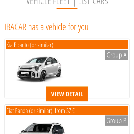
VEHICLE FLEET | LIST CARS
IBACAR has a vehicle for you
Kia Picanto (or similar)
Group A
VIEW DETAIL
Fiat Panda (or similar), from 57 €
Group B