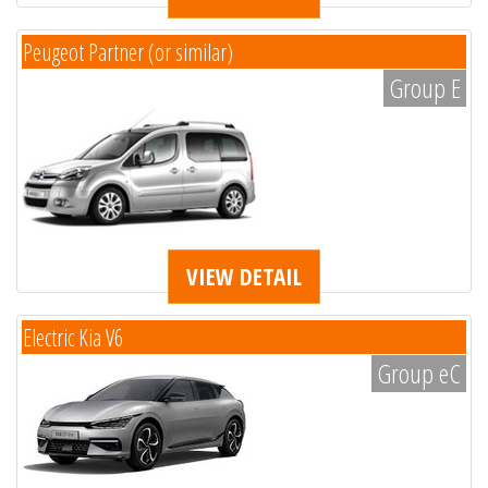
Peugeot Partner (or similar)
Group E
VIEW DETAIL
Electric Kia V6
Group eC