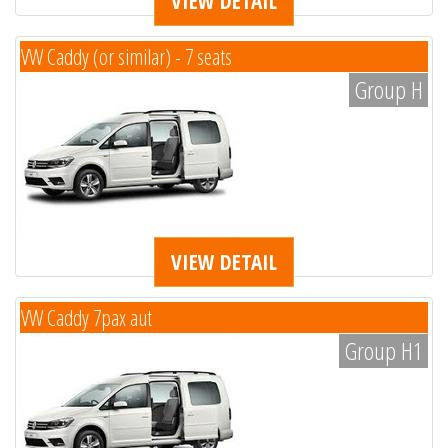
VIEW DETAIL
VW Caddy (or similar) - 7 seats
Group H
VIEW DETAIL
VW Caddy 7pax aut
Group H1