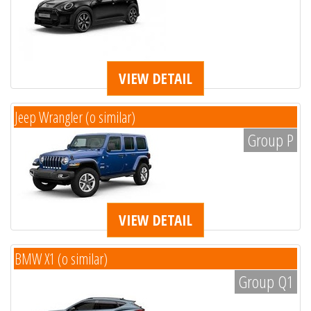
VIEW DETAIL
Jeep Wrangler (o similar)
Group P
VIEW DETAIL
BMW X1 (o similar)
Group Q1