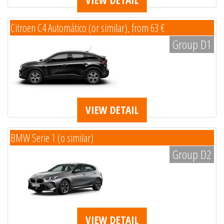
Citroen C4 Automático (or similar), from 63 €
Group D1
VIEW DETAIL
BMW Serie 1 (o similar)
Group D2
VIEW DETAIL