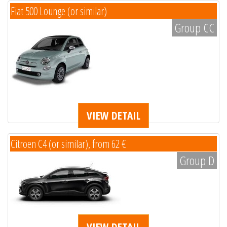
Fiat 500 Lounge (or similar)
Group CC
VIEW DETAIL
Citroen C4 (or similar), from 62 €
Group D
VIEW DETAIL