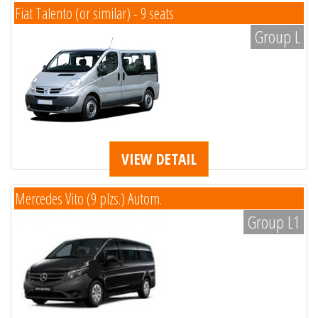
Fiat Talento (or similar) - 9 seats
Group L
VIEW DETAIL
Mercedes Vito (9 plzs.) Autom.
Group L1