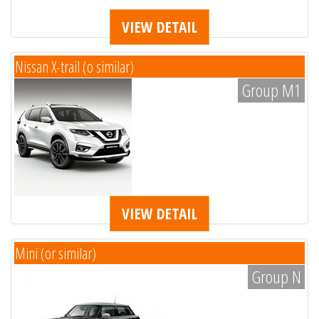
VIEW DETAIL
Nissan X-trail (o similar)
Group M1
VIEW DETAIL
Mini (or similar)
Group N