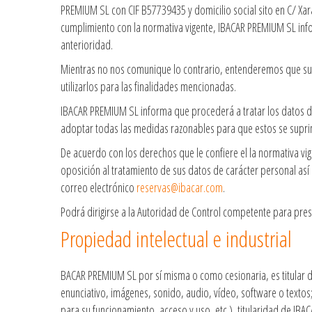
PREMIUM SL con CIF B57739435 y domicilio social sito en C/ Xara
cumplimiento con la normativa vigente, IBACAR PREMIUM SL inf
anterioridad.
Mientras no nos comunique lo contrario, entenderemos que sus
utilizarlos para las finalidades mencionadas.
IBACAR PREMIUM SL informa que procederá a tratar los datos de
adoptar todas las medidas razonables para que estos se suprim
De acuerdo con los derechos que le confiere el la normativa vig
oposición al tratamiento de sus datos de carácter personal así
correo electrónico
reservas@ibacar.com
.
Podrá dirigirse a la Autoridad de Control competente para pre
Propiedad intelectual e industrial
BACAR PREMIUM SL por sí misma o como cesionaria, es titular de
enunciativo, imágenes, sonido, audio, vídeo, software o texto
para su funcionamiento, acceso y uso, etc.), titularidad de IB