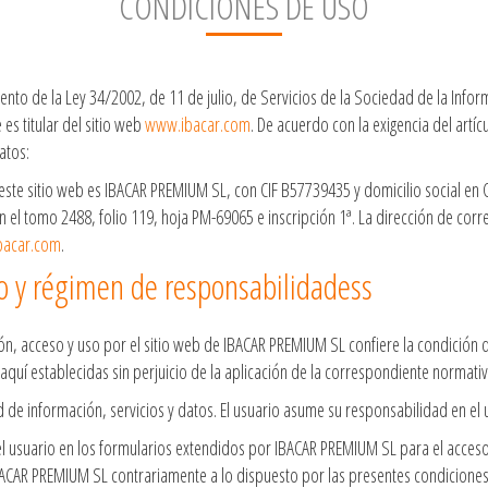
CONDICIONES DE USO
ento de la Ley 34/2002, de 11 de julio, de Servicios de la Sociedad de la Info
es titular del sitio web
www.ibacar.com
. De acuerdo con la exigencia del artí
atos:
e este sitio web es IBACAR PREMIUM SL, con CIF B57739435 y domicilio social en C
n el tomo 2488, folio 119, hoja PM-69065 e inscripción 1ª. La dirección de cor
bacar.com
.
o y régimen de responsabilidadess
ón, acceso y uso por el sitio web de IBACAR PREMIUM SL confiere la condición d
quí establecidas sin perjuicio de la aplicación de la correspondiente normativ
de información, servicios y datos. El usuario asume su responsabilidad en el u
el usuario en los formularios extendidos por IBACAR PREMIUM SL para el acceso 
IBACAR PREMIUM SL contrariamente a lo dispuesto por las presentes condiciones,