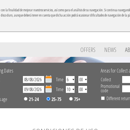
ón con la finalidad de mejorar nuestros servicios, así como para el análisis de su navegación. Si continua navegand
su disco duro, aunque deberá tener en cuenta que dicha acción podrá ocasionar dificultades de navegación de la 
Ibacar on your mobile
OFFERS
NEWS
AB
ng Dates
Areas for Collect
t
Time
:
Collect
Promotional
n
Time
:
code
Different retur
s age
21-24
25-75
75+