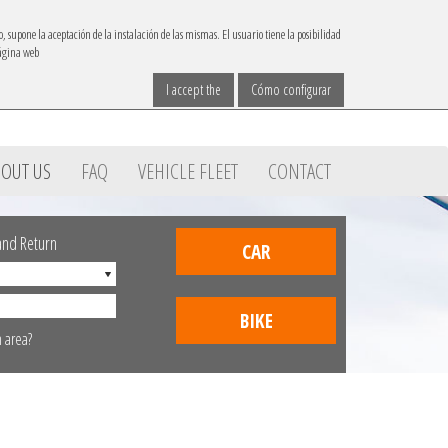
IBACAR ON
o, supone la aceptación de la instalación de las mismas. El usuario tiene la posibilidad
página web
Contact
Choose your language
reservas@ibacar.com
I accept the
Cómo configurar
OUT US
FAQ
VEHICLE FLEET
CONTACT
 and Return
CAR
BIKE
n area?