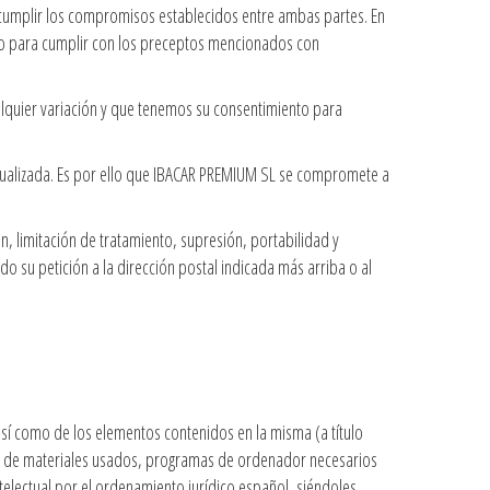
 y cumplir los compromisos establecidos entre ambas partes. En
io para cumplir con los preceptos mencionados con
lquier variación y que tenemos su consentimiento para
actualizada. Es por ello que IBACAR PREMIUM SL se compromete a
n, limitación de tratamiento, supresión, portabilidad y
o su petición a la dirección postal indicada más arriba o al
así como de los elementos contenidos en la misma (a título
ión de materiales usados, programas de ordenador necesarios
telectual por el ordenamiento jurídico español, siéndoles