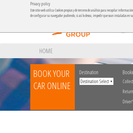
Privacy policy
Este sitio web utiliza Cookies propias y de terceros de análisis para recopilar informaci
de configurar su navegador pudiendo, si así lo desea, impedir que sean instaladas en 
HOME
BOOK YOUR
Destination
Booki
Collec
CAR ONLINE
Retur
Driver'