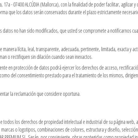
, 17a - 07400 ALCÚDIA (Mallorca), con la finalidad de poder facilitar, agilizar
orma que los datos serán conservados durante el plazo estrictamente necesar
 datos no han sido modificados, que usted se compromete a notificarnos cua
 manera lícita, leal, transparente, adecuada, pertinente, limitada, exacta y 
an o rectifiquen sin dilación cuando sean inexactos.
ente en protección de datos podrá ejercer los derechos de acceso, rectificació
 como del consentimiento prestado para el tratamiento de los mismos, dirigiend
sentar la reclamación que considere oportuna.
 todos los derechos de propiedad intelectual e industrial de su página web, 
s; marcas o logotipos, combinaciones de colores, estructura y diseño, selecc
ACAR PREMIUM SL. Serán, por consiguiente, obras protegidas como propiedad in