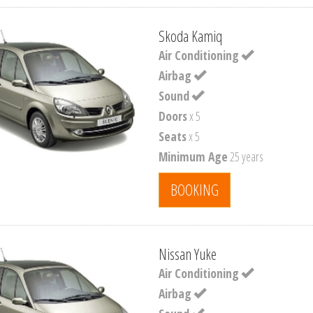
Skoda Kamiq
Air Conditioning
Airbag
Sound
Doors
x 5
Seats
x 5
Minimum Age
25 years
BOOKING
Nissan Yuke
Air Conditioning
Airbag