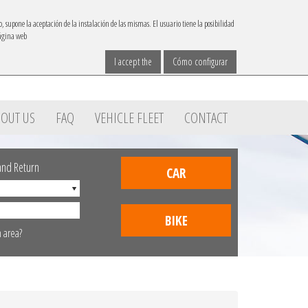
IBACAR ON
o, supone la aceptación de la instalación de las mismas. El usuario tiene la posibilidad
página web
Contact
Choose your language
reservas@ibacar.com
I accept the
Cómo configurar
OUT US
FAQ
VEHICLE FLEET
CONTACT
 and Return
CAR
BIKE
n area?