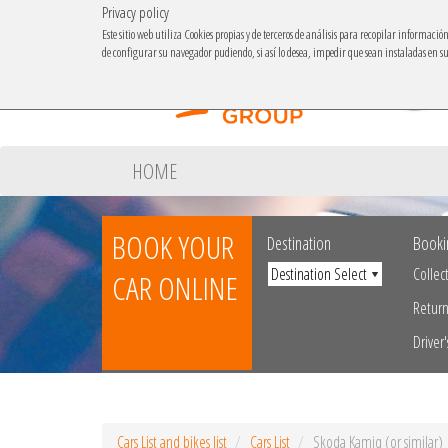
Privacy policy
Este sitio web utiliza Cookies propias y de terceros de análisis para recopilar informaci
de configurar su navegador pudiendo, si así lo desea, impedir que sean instaladas en 
HOME
BOOK YOUR
Destination
Booki
Collec
CAR ONLINE
Retur
Driver'
Cars List and bikes list
Cars List
Skoda Kamiq (or similar)