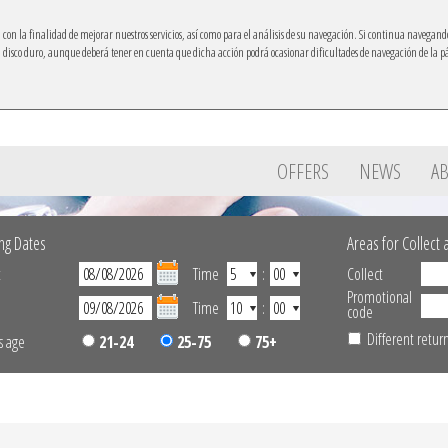
ón con la finalidad de mejorar nuestros servicios, así como para el análisis de su navegación. Si continua navegand
su disco duro, aunque deberá tener en cuenta que dicha acción podrá ocasionar dificultades de navegación de la 
Ibacar on your mobile
OFFERS
NEWS
AB
ng Dates
Areas for Collect
t
Time
:
Collect
Promotional
n
Time
:
code
Different retur
s age
21-24
25-75
75+