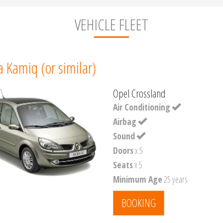
VEHICLE FLEET
 Kamiq (or similar)
Opel Crossland
Air Conditioning
Airbag
Sound
Doors
x 5
Seats
x 5
Minimum Age
25 years
BOOKING