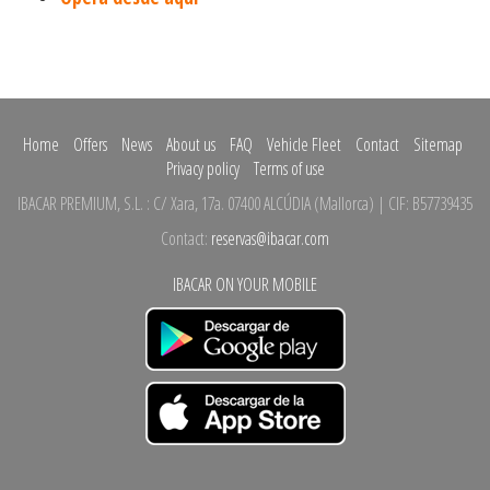
Home
Offers
News
About us
FAQ
Vehicle Fleet
Contact
Sitemap
Privacy policy
Terms of use
IBACAR PREMIUM, S.L.
:
C/ Xara, 17a.
07400 ALCÚDIA
(
Mallorca
)
| CIF: B57739435
Contact:
reservas@ibacar.com
IBACAR ON YOUR MOBILE