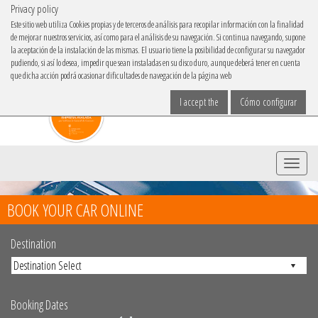
Privacy policy
IBACAR ON
Este sitio web utiliza Cookies propias y de terceros de análisis para recopilar información con la finalidad
de mejorar nuestros servicios, así como para el análisis de su navegación. Si continua navegando, supone
Choose your language
la aceptación de la instalación de las mismas. El usuario tiene la posibilidad de configurar su navegador
pudiendo, si así lo desea, impedir que sean instaladas en su disco duro, aunque deberá tener en cuenta
que dicha acción podrá ocasionar dificultades de navegación de la página web
I accept the
Cómo configurar
Menu
BOOK YOUR CAR ONLINE
Destination
Booking Dates