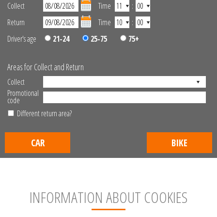
Collect
Time
:
Return
Time
:
Driver's age
21-24
25-75
75+
Areas for Collect and Return
Collect
Promotional
code
Different return area?
CAR
BIKE
INFORMATION ABOUT COOKIES