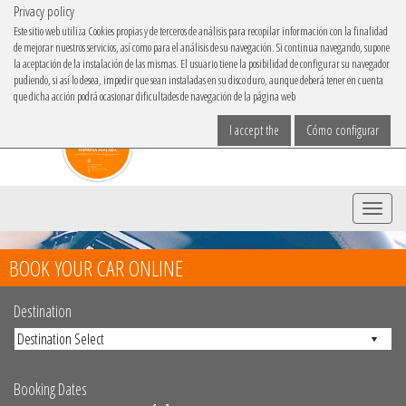
Privacy policy
IBACAR ON
Este sitio web utiliza Cookies propias y de terceros de análisis para recopilar información con la finalidad
de mejorar nuestros servicios, así como para el análisis de su navegación. Si continua navegando, supone
Choose your language
la aceptación de la instalación de las mismas. El usuario tiene la posibilidad de configurar su navegador
pudiendo, si así lo desea, impedir que sean instaladas en su disco duro, aunque deberá tener en cuenta
que dicha acción podrá ocasionar dificultades de navegación de la página web
I accept the
Cómo configurar
Menu
BOOK YOUR CAR ONLINE
Destination
Booking Dates