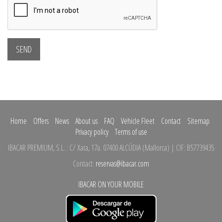
SEND
Home
Offers
News
About us
FAQ
Vehicle Fleet
Contact
Sitemap
Privacy policy
Terms of use
IBACAR PREMIUM, S.L.
:
C/ Xara, 17a.
07400 ALCÚDIA
(
Mallorca
)
| CIF: B57739435
Contact:
reservas@ibacar.com
IBACAR ON YOUR MOBILE