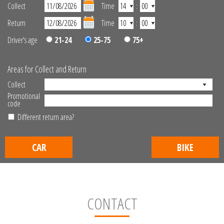
Collect
Time
:
Return
Time
:
Driver's age
21-24
25-75
75+
Areas for Collect and Return
Collect
Promotional
code
Different return area?
CAR
BIKE
CONTACT