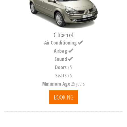
Citroen c4
Air Conditioning
Airbag
Sound
Doors
x 5
Seats
x 5
Minimum Age
25 years
BOOKING