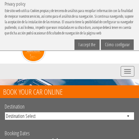
Privacy policy
IBACAR ON
Este sitio web utiliza Cookies propias y de terceros de análisis para recopilar información con la finalidad
de mejorar nuestros servicios, así como para el análisis de su navegación. Si continua navegando, supone
Choose your language
la aceptación de la instalación de las mismas. El usuario tiene la posibilidad de configurar su navegador
pudiendo, si así lo desea, impedir que sean instaladas en su disco duro, aunque deberá tener en cuenta
que dicha acción podrá ocasionar dificultades de navegación de la página web
I accept the
Cómo configurar
Menu
BOOK YOUR CAR ONLINE
Destination
Booking Dates