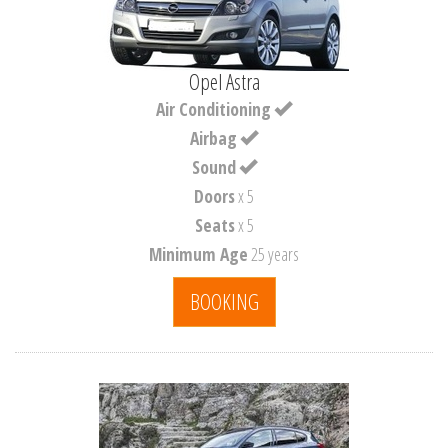
Opel Astra
Air Conditioning
Airbag
Sound
Doors
x 5
Seats
x 5
Minimum Age
25 years
BOOKING