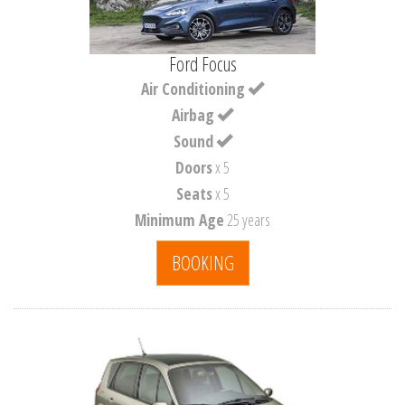
Ford Focus
Air Conditioning
Airbag
Sound
Doors
x 5
Seats
x 5
Minimum Age
25 years
BOOKING