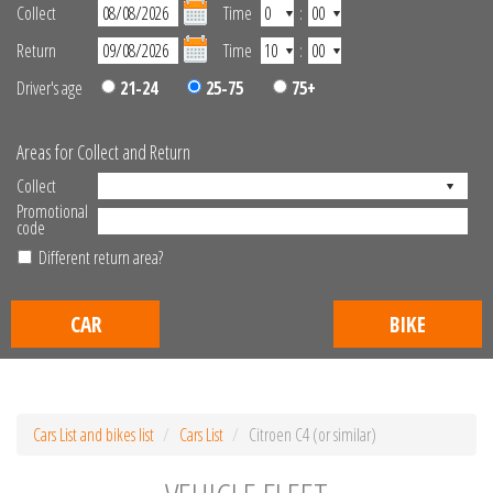
Collect
Time
:
Return
Time
:
Driver's age
21-24
25-75
75+
Areas for Collect and Return
Collect
Promotional
code
Different return area?
CAR
BIKE
Cars List and bikes list
Cars List
Citroen C4 (or similar)