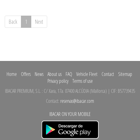
Back
1
Next
Home
Offers
News
About us
FAQ
Vehicle Fleet
Contact
Sitemap
Privacy policy
Terms of use
IBACAR PREMIUM, S.L.
:
C/ Xara, 17a.
07400 ALCÚDIA
(
Mallorca
)
| CIF: B57739435
Contact:
reservas@ibacar.com
IBACAR ON YOUR MOBILE