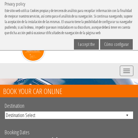
Privacy policy
IBACAR ON
Este sitio web utiliza Cookies propias y de terceros de análisis para recopilar información con la finalidad
de mejorar nuestros servicios, así como para el análisis de su navegación. Si continua navegando, supone
Choose your language
la aceptación de la instalación de las mismas. El usuario tiene la posibilidad de configurar su navegador
pudiendo, si así lo desea, impedir que sean instaladas en su disco duro, aunque deberá tener en cuenta
que dicha acción podrá ocasionar dificultades de navegación de la página web
I accept the
Cómo configurar
Menu
BOOK YOUR CAR ONLINE
Destination
Booking Dates