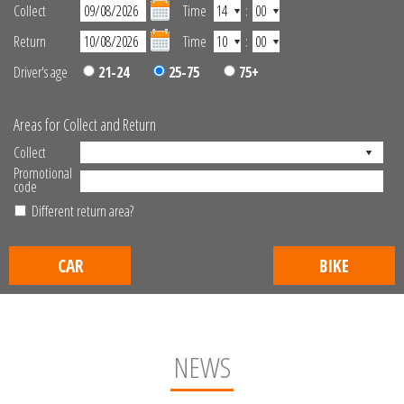
Collect
Time
:
Return
Time
:
Driver's age
21-24
25-75
75+
Areas for Collect and Return
Collect
Promotional
code
Different return area?
CAR
BIKE
NEWS