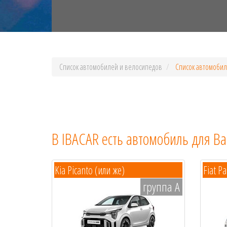
Список автомобилей и велосипедов
Список автомоби
В IBACAR есть автомобиль для Ва
Kia Picanto (или же)
Fiat Pa
группа A