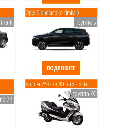
Opel Grandland (o similar)
ппа R
группа S
ПОДРОБНЕЕ
Scooter 250cc or 400cc (o similar)
группа ZC
па ZB