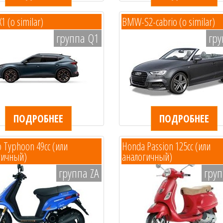
 (o similar)
BMW-S2-cabrio (o similar)
группа Q1
гру
ПОДРОБНЕЕ
ПОДРОБНЕЕ
o Typhoon 49cc (или
Honda Passion 125cc (или
гичный)
аналогичный)
группа ZA
груп