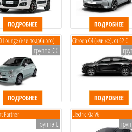
ПОДРОБНЕЕ
ПОДРОБНЕЕ
00 Lounge (или подобного)
Citroen C4 (или же), от 62 €
группа CC
гру
ПОДРОБНЕЕ
ПОДРОБНЕЕ
t Partner
Electric Kia V6
группа E
груп