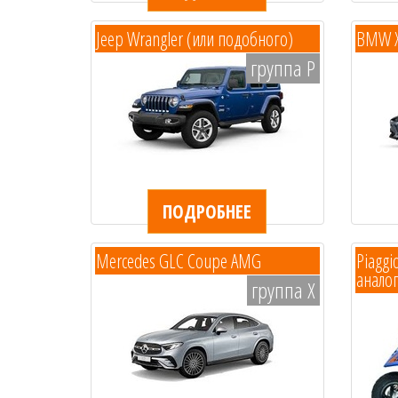
Jeep Wrangler (или подобного)
BMW X1
группа P
ПОДРОБНЕЕ
Mercedes GLC Coupe AMG
Piaggi
анало
группа X