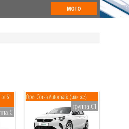
МОТО
 от 61
Opel Corsa Automatic (или же)
группа C1
ппа C