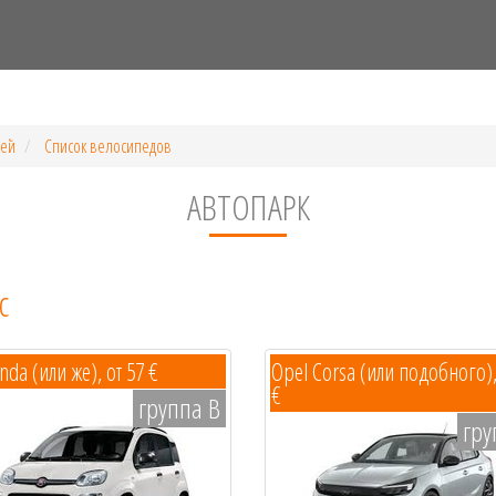
лей
Список велосипедов
АВТОПАРК
с
nda (или же), от 57 €
Opel Corsa (или подобного),
€
группа B
гру