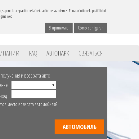
IBACAR В
o, supone la aceptación de la instalación de las mismas. El usuario tiene la posibilidad
página web
Связаться
язык
reservas@ibacar.com
Я принимаю
Cómo configurar
ОМПАНИИ
FAQ
АВТОПАРК
СВЯЗАТЬСЯ
 получения и возврата авто
ение
-код
угое место возврата автомобиля?
АВТОМОБИЛЬ