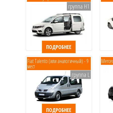
группа H1
ПОДРОБНЕЕ
Fiat Talento (или аналогичный) - 9
Merced
мест
группа L
ПОДРОБНЕЕ