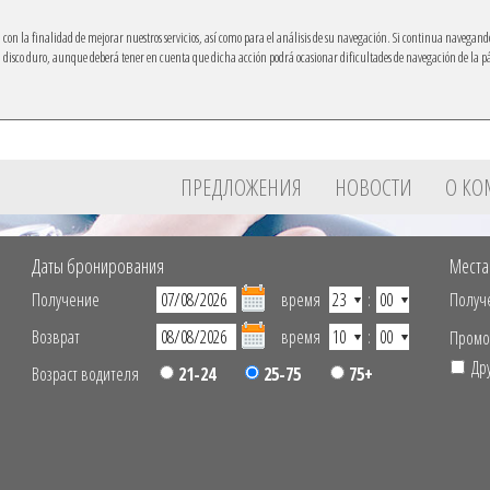
ón con la finalidad de mejorar nuestros servicios, así como para el análisis de su navegación. Si continua navegand
su disco duro, aunque deberá tener en cuenta que dicha acción podrá ocasionar dificultades de navegación de la 
Ibacar на свой мобильный
ПРЕДЛОЖЕНИЯ
НОВОСТИ
О К
Даты бронирования
Места
Получение
время
:
Получ
Возврат
время
:
Промо
Др
Возраст водителя
21-24
25-75
75+