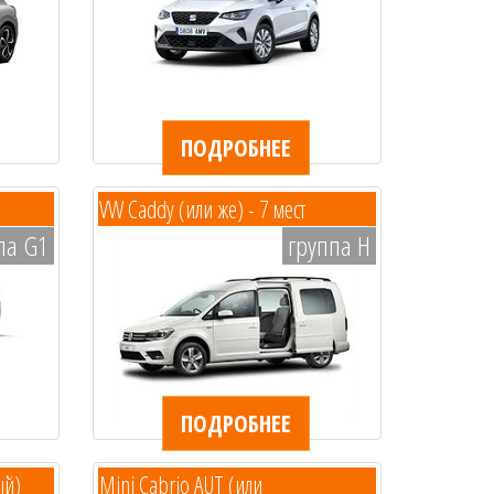
ПОДРОБНЕЕ
VW Caddy (или же) - 7 мест
па G1
группа H
ПОДРОБНЕЕ
ый)
Mini Cabrio AUT (или