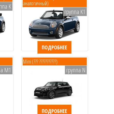
аналогичный)
ппа K
группа K1
ПОДРОБНЕЕ
Mini (??? ???????????)
па M1
группа N
ПОДРОБНЕЕ