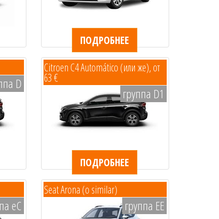
ПОДРОБНЕЕ
Citroen C4 Automático (или же), от
63 €
ппа D
группа D1
ПОДРОБНЕЕ
Seat Arona (o similar)
па eC
группа EE