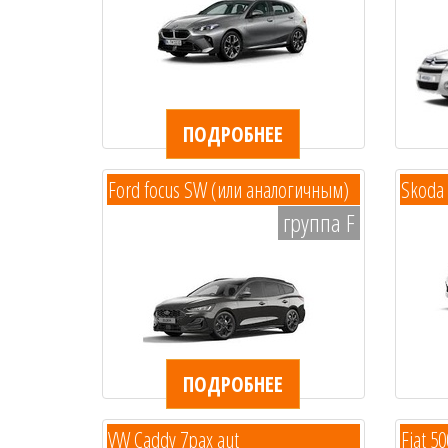
ПОДРОБНЕЕ
Ford focus SW (или аналогичным)
Skoda
группа F
ПОДРОБНЕЕ
VW Caddy 7pax aut
Fiat 5