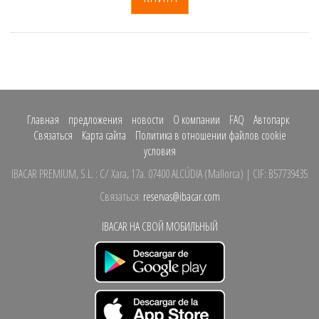
Главная
предложения
новости
О компании
FAQ
Автопарк
Связаться
Карта сайта
Политика в отношении файлов cookie
условия
IBACAR PREMIUM, S.L.
:
C/ Xara, 17a.
07400 ALCÚDIA
(
Mallorca
)
| CIF: B57739435
Связаться:
reservas@ibacar.com
IBACAR НА СВОЙ МОБИЛЬНЫЙ