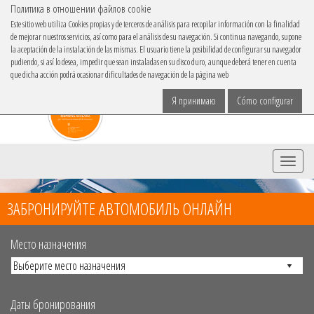
Политика в отношении файлов cookie
IBACAR В
Este sitio web utiliza Cookies propias y de terceros de análisis para recopilar información con la finalidad
de mejorar nuestros servicios, así como para el análisis de su navegación. Si continua navegando, supone
язык
la aceptación de la instalación de las mismas. El usuario tiene la posibilidad de configurar su navegador
pudiendo, si así lo desea, impedir que sean instaladas en su disco duro, aunque deberá tener en cuenta
que dicha acción podrá ocasionar dificultades de navegación de la página web
Я принимаю
Cómo configurar
Menu
ЗАБРОНИРУЙТЕ АВТОМОБИЛЬ ОНЛАЙН
Место назначения
Даты бронирования