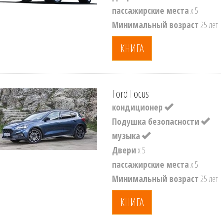
пассажирские места
x 5
Минимальный возраст
25 лет
КНИГА
Ford Focus
кондиционер
Подушка безопасности
музыка
Двери
x 5
пассажирские места
x 5
Минимальный возраст
25 лет
КНИГА