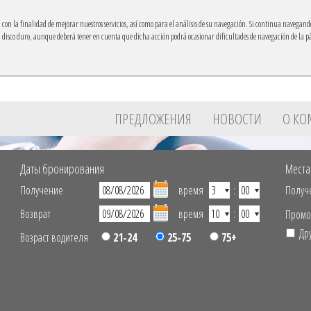
ón con la finalidad de mejorar nuestros servicios, así como para el análisis de su navegación. Si continua navegand
su disco duro, aunque deberá tener en cuenta que dicha acción podrá ocasionar dificultades de navegación de la 
Ibacar на свой мобильный
ПРЕДЛОЖЕНИЯ
НОВОСТИ
О К
Даты бронирования
Места
Получение
время
:
Получ
Возврат
время
:
Промо
Др
Возраст водителя
21-24
25-75
75+