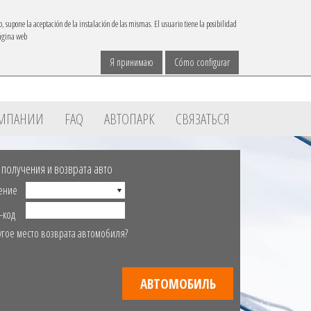
IBACAR В
o, supone la aceptación de la instalación de las mismas. El usuario tiene la posibilidad
página web
Связаться
язык
reservas@ibacar.com
Я принимаю
Cómo configurar
ОМПАНИИ
FAQ
АВТОПАРК
СВЯЗАТЬСЯ
 получения и возврата авто
ение
-код
угое место возврата автомобиля?
АВТОМОБИЛЬ