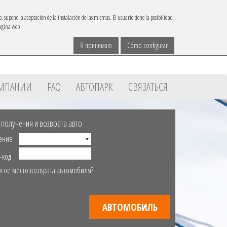
IBACAR В
o, supone la aceptación de la instalación de las mismas. El usuario tiene la posibilidad
página web
Связаться
язык
reservas@ibacar.com
Я принимаю
Cómo configurar
ОМПАНИИ
FAQ
АВТОПАРК
СВЯЗАТЬСЯ
 получения и возврата авто
ение
-код
угое место возврата автомобиля?
АВТОМОБИЛЬ