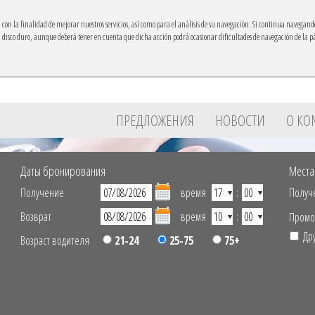
ón con la finalidad de mejorar nuestros servicios, así como para el análisis de su navegación. Si continua navegand
su disco duro, aunque deberá tener en cuenta que dicha acción podrá ocasionar dificultades de navegación de la 
Ibacar на свой мобильный
ПРЕДЛОЖЕНИЯ
НОВОСТИ
О К
Даты бронирования
Места
Получение
время
:
Получ
Возврат
время
:
Промо
Др
Возраст водителя
21-24
25-75
75+