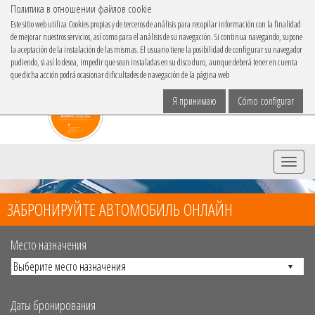
Политика в отношении файлов cookie
IBACAR В
Este sitio web utiliza Cookies propias y de terceros de análisis para recopilar información con la finalidad
de mejorar nuestros servicios, así como para el análisis de su navegación. Si continua navegando, supone
язык
la aceptación de la instalación de las mismas. El usuario tiene la posibilidad de configurar su navegador
pudiendo, si así lo desea, impedir que sean instaladas en su disco duro, aunque deberá tener en cuenta
que dicha acción podrá ocasionar dificultades de navegación de la página web
Я принимаю
Cómo configurar
Menu
ЗАБРОНИРУЙТЕ АВТОМОБИЛЬ ОНЛАЙН
Место назначения
Даты бронирования