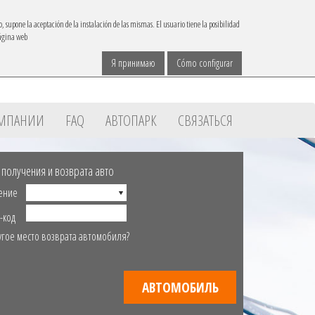
IBACAR В
o, supone la aceptación de la instalación de las mismas. El usuario tiene la posibilidad
página web
Связаться
язык
reservas@ibacar.com
Я принимаю
Cómo configurar
ОМПАНИИ
FAQ
АВТОПАРК
СВЯЗАТЬСЯ
 получения и возврата авто
ение
-код
угое место возврата автомобиля?
АВТОМОБИЛЬ