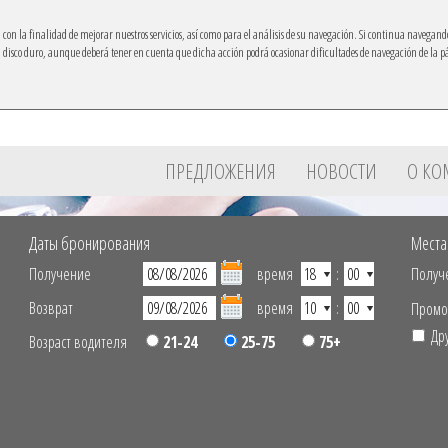
ón con la finalidad de mejorar nuestros servicios, así como para el análisis de su navegación. Si continua navegand
su disco duro, aunque deberá tener en cuenta que dicha acción podrá ocasionar dificultades de navegación de la 
Ibacar на свой мобильный
ПРЕДЛОЖЕНИЯ
НОВОСТИ
О К
Даты бронирования
Места
Получение
время
:
Получ
Возврат
время
:
Промо
Др
Возраст водителя
21-24
25-75
75+