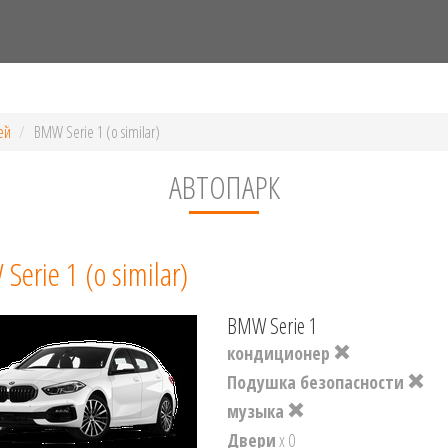
ей
BMW Serie 1 (o similar)
АВТОПАРК
erie 1 (o similar)
BMW Serie 1
кондиционер
Подушка безопасности
музыка
Двери
x 0