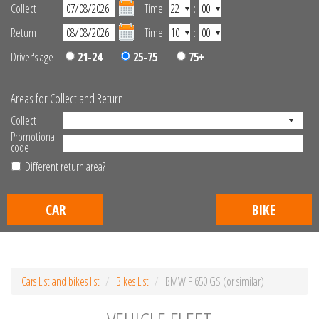
Collect
Time
:
Return
Time
:
Driver's age
21-24
25-75
75+
Areas for Collect and Return
Collect
Promotional
code
Different return area?
CAR
BIKE
Cars List and bikes list
Bikes List
BMW F 650 GS (or similar)