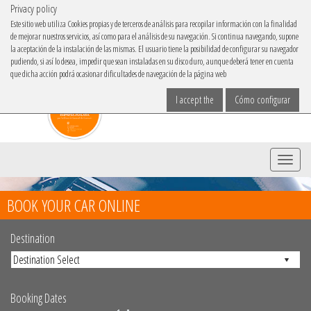
Privacy policy
IBACAR ON
Este sitio web utiliza Cookies propias y de terceros de análisis para recopilar información con la finalidad
de mejorar nuestros servicios, así como para el análisis de su navegación. Si continua navegando, supone
Choose your language
la aceptación de la instalación de las mismas. El usuario tiene la posibilidad de configurar su navegador
pudiendo, si así lo desea, impedir que sean instaladas en su disco duro, aunque deberá tener en cuenta
que dicha acción podrá ocasionar dificultades de navegación de la página web
I accept the
Cómo configurar
Menu
BOOK YOUR CAR ONLINE
Destination
Booking Dates