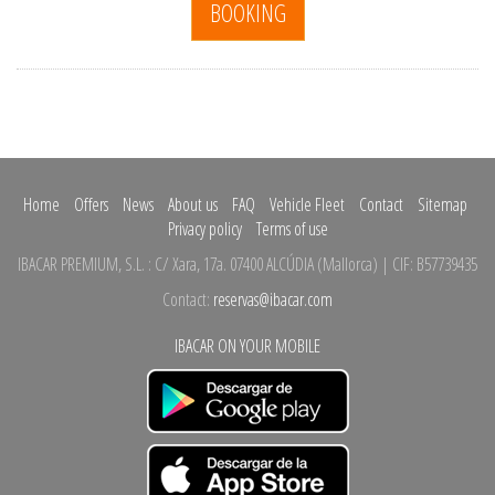
BOOKING
Home
Offers
News
About us
FAQ
Vehicle Fleet
Contact
Sitemap
Privacy policy
Terms of use
IBACAR PREMIUM, S.L.
:
C/ Xara, 17a.
07400 ALCÚDIA
(
Mallorca
)
| CIF: B57739435
Contact:
reservas@ibacar.com
IBACAR ON YOUR MOBILE