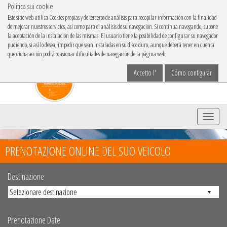
Politica sui cookie
IBACAR IN
Este sitio web utiliza Cookies propias y de terceros de análisis para recopilar información con la finalidad
de mejorar nuestros servicios, así como para el análisis de su navegación. Si continua navegando, supone
Scegli la lingua
la aceptación de la instalación de las mismas. El usuario tiene la posibilidad de configurar su navegador
pudiendo, si así lo desea, impedir que sean instaladas en su disco duro, aunque deberá tener en cuenta
que dicha acción podrá ocasionar dificultades de navegación de la página web
Accetto l'
Cómo configurar
Menu
PRENOTAZIONE ONLINE DEL SUO VEICOLO
Destinazione
Prenotazione Date