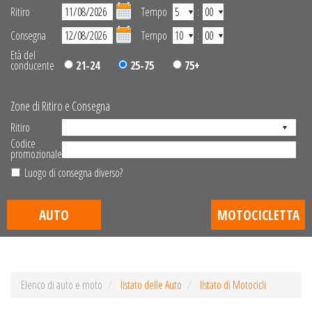
Ritiro
Tempo
:
Consegna
Tempo
:
Età del
conducente
21-24
25-75
75+
Zone di Ritiro e Consegna
Ritiro
Codice
promozionale
Luogo di consegna diverso?
AUTO
MOTOCICLETTA
Elenco di auto e moto
listato delle Auto
listato di Motocicli