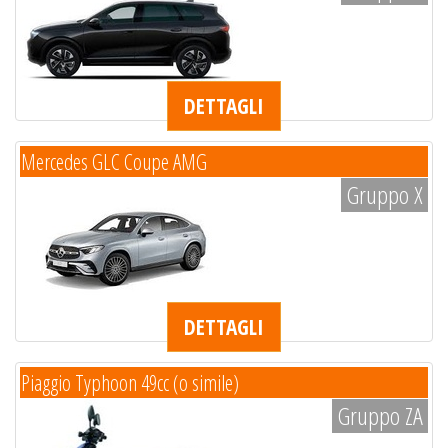
DETTAGLI
Mercedes GLC Coupe AMG
Gruppo X
DETTAGLI
Piaggio Typhoon 49cc (o simile)
Gruppo ZA