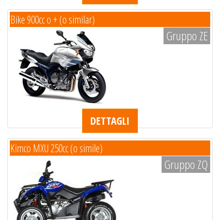
Bike 900cc o + (o similar)
Gruppo ZE
DETTAGLI
Kimco MXU 250cc (o simile)
Gruppo ZQ