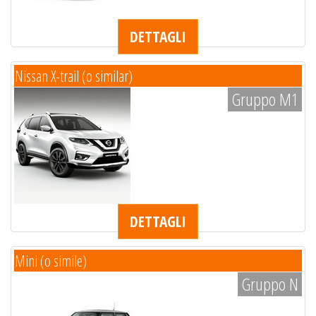
DETTAGLI
Nissan X-trail (o similar)
Gruppo M1
DETTAGLI
Mini (o simile)
Gruppo N