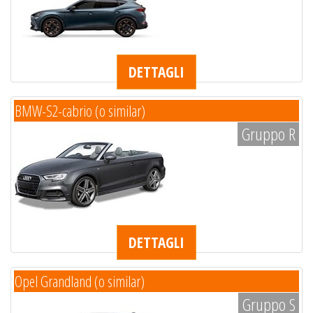
DETTAGLI
BMW-S2-cabrio (o similar)
Gruppo R
DETTAGLI
Opel Grandland (o similar)
Gruppo S