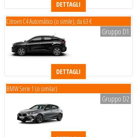
DETTAGLI
Citroen C4 Automático (o simile), da 63 €
Gruppo D1
DETTAGLI
BMW Serie 1 (o similar)
Gruppo D2