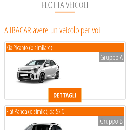
FLOTTA VEICOLI
A IBACAR avere un veicolo per voi
Kia Picanto (o similare)
Gruppo A
DETTAGLI
Fiat Panda (o simile), da 57 €
Gruppo B