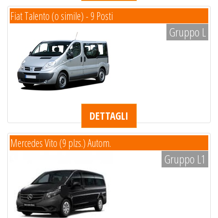
Fiat Talento (o simile) - 9 Posti
Gruppo L
DETTAGLI
Mercedes Vito (9 plzs.) Autom.
Gruppo L1