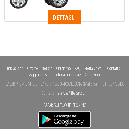
DETTAGLI
Iniziazione
Offerte
Notizie
Chi siamo
FAQ
Flotta veicoli
Contatto
Mappa del sito
Politica sui cookie
Condizioni
IBACAR PREMIUM, S.L.
:
C/ Xara, 17a.
07400 ALCÚDIA
(
Mallorca
)
| CIF: B57739435
Contatto:
reservas@ibacar.com
IBACAR SUL TUO TELEFONINO