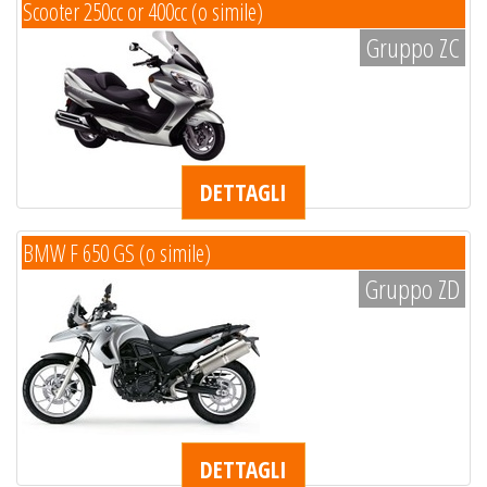
Scooter 250cc or 400cc (o simile)
Gruppo ZC
DETTAGLI
BMW F 650 GS (o simile)
Gruppo ZD
DETTAGLI