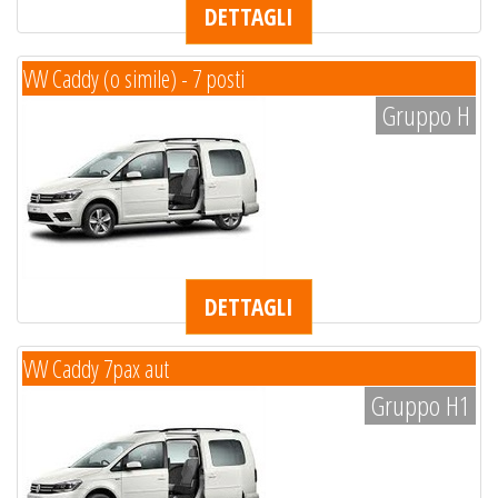
DETTAGLI
VW Caddy (o simile) - 7 posti
Gruppo H
DETTAGLI
VW Caddy 7pax aut
Gruppo H1