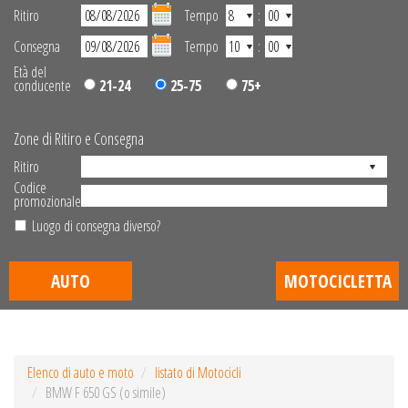
Ritiro
Tempo
:
Consegna
Tempo
:
Età del
conducente
21-24
25-75
75+
Zone di Ritiro e Consegna
Ritiro
Codice
promozionale
Luogo di consegna diverso?
AUTO
MOTOCICLETTA
Elenco di auto e moto
listato di Motocicli
BMW F 650 GS (o simile)