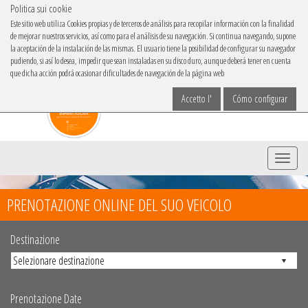
Politica sui cookie
IBACAR IN
Este sitio web utiliza Cookies propias y de terceros de análisis para recopilar información con la finalidad
de mejorar nuestros servicios, así como para el análisis de su navegación. Si continua navegando, supone
Scegli la lingua
la aceptación de la instalación de las mismas. El usuario tiene la posibilidad de configurar su navegador
pudiendo, si así lo desea, impedir que sean instaladas en su disco duro, aunque deberá tener en cuenta
que dicha acción podrá ocasionar dificultades de navegación de la página web
Accetto l'
Cómo configurar
Menu
PRENOTAZIONE ONLINE DEL SUO VEICOLO
Destinazione
Prenotazione Date