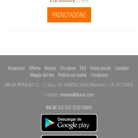
Età minima
25 anni
PRENOTAZIONE
Iniziazione
Offerte
Notizie
Chi siamo
FAQ
Flotta veicoli
Contatto
Mappa del sito
Politica sui cookie
Condizioni
IBACAR PREMIUM, S.L.
:
C/ Xara, 17a.
07400 ALCÚDIA
(
Mallorca
)
| CIF: B57739435
Contatto:
reservas@ibacar.com
IBACAR SUL TUO TELEFONINO