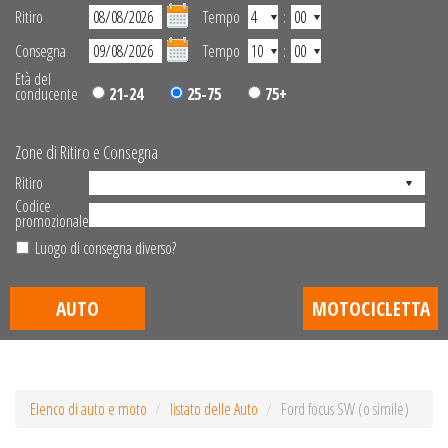
Ritiro
Tempo
:
Consegna
Tempo
:
Età del
conducente
21-24
25-75
75+
Zone di Ritiro e Consegna
Ritiro
Codice
promozionale
Luogo di consegna diverso?
AUTO
MOTOCICLETTA
Elenco di auto e moto
listato delle Auto
Ford focus SW (o simile)