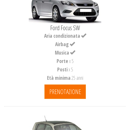
Ford Focus SW
Aria condizionata
Airbag
Musica
Porte
x 5
Posti
x 5
Età minima
25 anni
PRENOTAZIONE