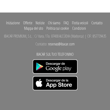
Iniziazione
Offerte
Notizie
Chi siamo
FAQ
Flotta veicoli
Contatto
Mappa del sito
Politica sui cookie
Condizioni
IBACAR PREMIUM, S.L.
:
C/ Xara, 17a.
07400 ALCÚDIA
(
Mallorca
)
| CIF: B57739435
Contatto:
reservas@ibacar.com
IBACAR SUL TUO TELEFONINO