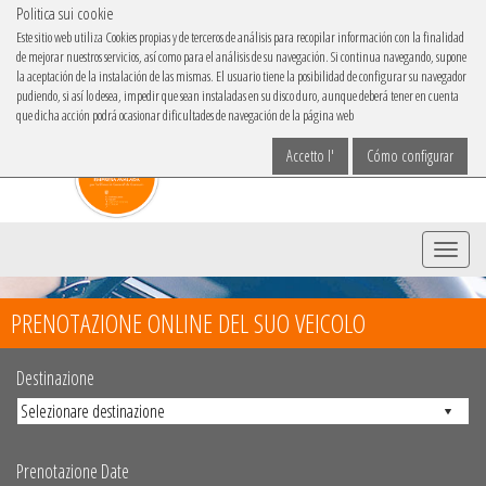
Politica sui cookie
IBACAR IN
Este sitio web utiliza Cookies propias y de terceros de análisis para recopilar información con la finalidad
de mejorar nuestros servicios, así como para el análisis de su navegación. Si continua navegando, supone
Scegli la lingua
la aceptación de la instalación de las mismas. El usuario tiene la posibilidad de configurar su navegador
pudiendo, si así lo desea, impedir que sean instaladas en su disco duro, aunque deberá tener en cuenta
que dicha acción podrá ocasionar dificultades de navegación de la página web
Accetto l'
Cómo configurar
Menu
PRENOTAZIONE ONLINE DEL SUO VEICOLO
Destinazione
Prenotazione Date