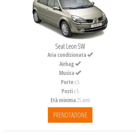
Seat Leon SW
Aria condizionata
Airbag
Musica
Porte
x 5
Posti
x 5
Età minima
25 anni
PRENOTAZIONE