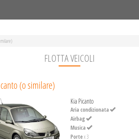
imilare)
FLOTTA VEICOLI
icanto (o similare)
Kia Picanto
Aria condizionata
Airbag
Musica
Porte
x 3