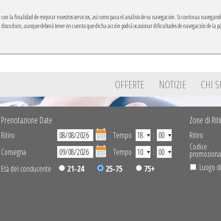
ón con la finalidad de mejorar nuestros servicios, así como para el análisis de su navegación. Si continua navegand
su disco duro, aunque deberá tener en cuenta que dicha acción podrá ocasionar dificultades de navegación de la 
Ibacar sul tuo telefonino
OFFERTE
NOTIZIE
CHI 
Prenotazione Date
Zone di Rit
Ritiro
Tempo
:
Ritiro
Codice
Consegna
Tempo
:
promoziona
Luogo di
Età del conducente
21-24
25-75
75+