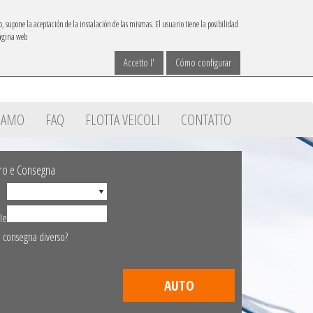
IBACAR IN
o, supone la aceptación de la instalación de las mismas. El usuario tiene la posibilidad
página web
Contatto
Scegli la lingua
reservas@ibacar.com
Accetto l'
Cómo configurar
SIAMO
FAQ
FLOTTA VEICOLI
CONTATTO
iro e Consegna
le
 consegna diverso?
AUTO