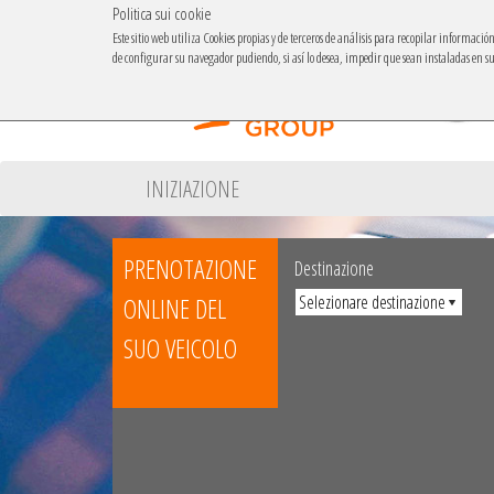
Politica sui cookie
Este sitio web utiliza Cookies propias y de terceros de análisis para recopilar informaci
de configurar su navegador pudiendo, si así lo desea, impedir que sean instaladas en 
INIZIAZIONE
PRENOTAZIONE
Destinazione
ONLINE DEL
SUO VEICOLO