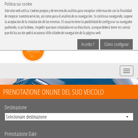
Politica sui cookie
IBACAR IN
Este sitio web utiliza Cookies propias y de terceros de análisis para recopilar información con la finalidad
de mejorar nuestros servicios, así como para el análisis de su navegación. Si continua navegando, supone
Scegli la lingua
la aceptación de la instalación de las mismas. El usuario tiene la posibilidad de configurar su navegador
pudiendo, si así lo desea, impedir que sean instaladas en su disco duro, aunque deberá tener en cuenta
que dicha acción podrá ocasionar dificultades de navegación de la página web
Accetto l'
Cómo configurar
Menu
PRENOTAZIONE ONLINE DEL SUO VEICOLO
Destinazione
Prenotazione Date