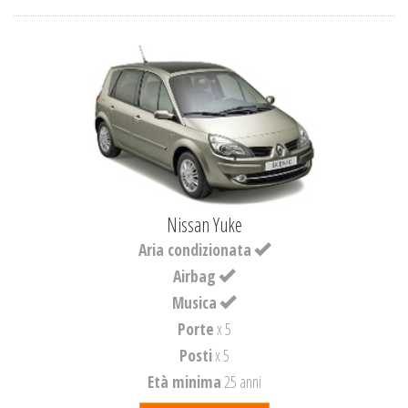
Nissan Yuke
Aria condizionata
Airbag
Musica
Porte
x 5
Posti
x 5
Età minima
25 anni