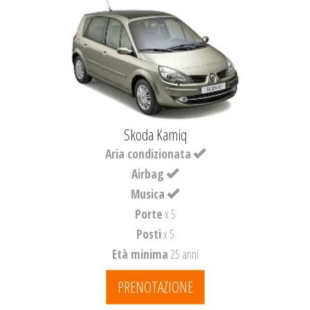
Skoda Kamiq
Aria condizionata
Airbag
Musica
Porte
x 5
Posti
x 5
Età minima
25 anni
PRENOTAZIONE