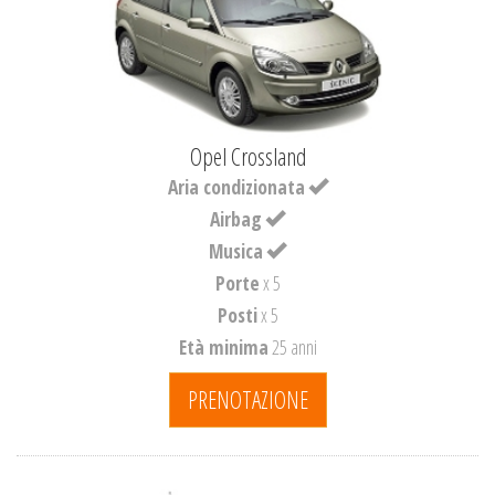
Opel Crossland
Aria condizionata
Airbag
Musica
Porte
x 5
Posti
x 5
Età minima
25 anni
PRENOTAZIONE