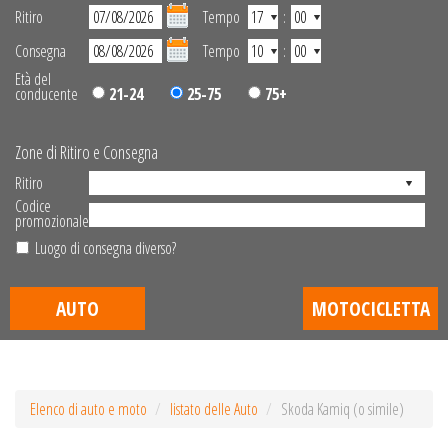
Ritiro
Tempo
:
Consegna
Tempo
:
Età del
conducente
21-24
25-75
75+
Zone di Ritiro e Consegna
Ritiro
Codice
promozionale
Luogo di consegna diverso?
AUTO
MOTOCICLETTA
Elenco di auto e moto
listato delle Auto
Skoda Kamiq (o simile)