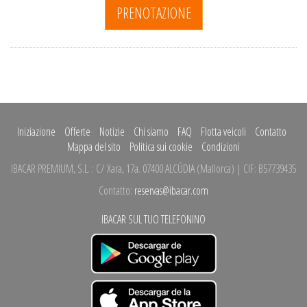
PRENOTAZIONE
Iniziazione
Offerte
Notizie
Chi siamo
FAQ
Flotta veicoli
Contatto
Mappa del sito
Politica sui cookie
Condizioni
IBACAR PREMIUM, S.L.
:
C/ Xara, 17a.
07400 ALCÚDIA
(
Mallorca
)
| CIF: B57739435
Contatto:
reservas@ibacar.com
IBACAR SUL TUO TELEFONINO