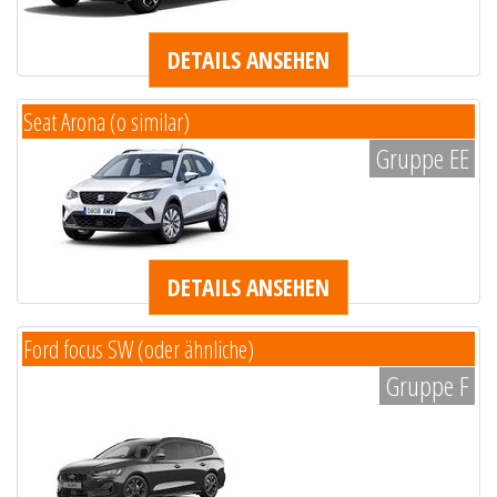
DETAILS ANSEHEN
Seat Arona (o similar)
Gruppe EE
DETAILS ANSEHEN
Ford focus SW (oder ähnliche)
Gruppe F