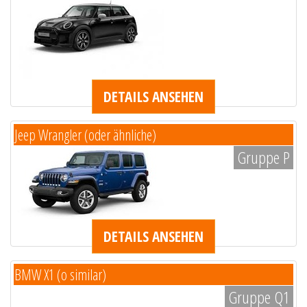
DETAILS ANSEHEN
Jeep Wrangler (oder ähnliche)
Gruppe P
DETAILS ANSEHEN
BMW X1 (o similar)
Gruppe Q1