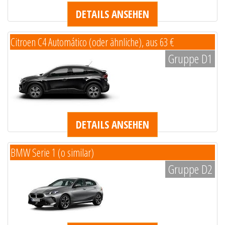
DETAILS ANSEHEN
Citroen C4 Automático (oder ähnliche), aus 63 €
Gruppe D1
DETAILS ANSEHEN
BMW Serie 1 (o similar)
Gruppe D2