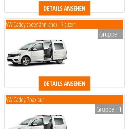
DETAILS ANSEHEN
VW Caddy (oder ähnliche) - 7 sitzer
Gruppe H
DETAILS ANSEHEN
VW Caddy 7pax aut
Gruppe H1