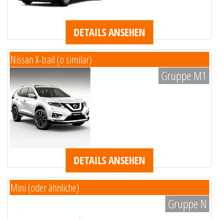
DETAILS ANSEHEN
Nissan X-trail (o similar)
Gruppe M1
DETAILS ANSEHEN
Mini (oder ähnliche)
Gruppe N