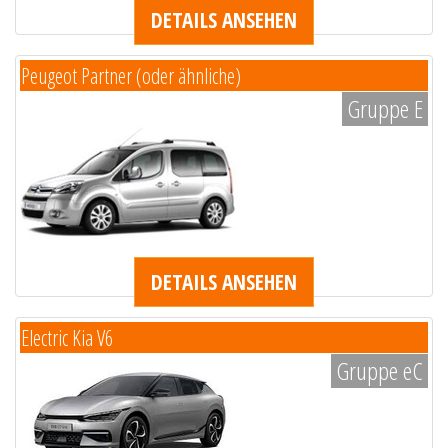
DETAILS ANSEHEN
Peugeot Partner (oder ähnliche)
Gruppe E
DETAILS ANSEHEN
Electric Kia V6
Gruppe eC