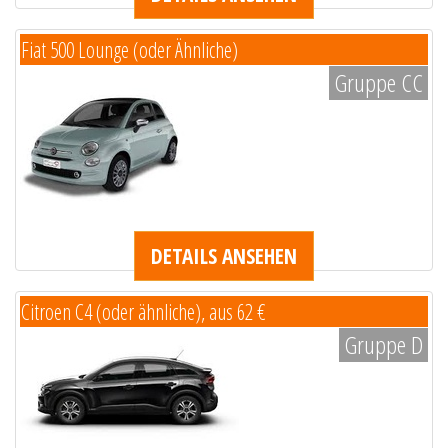
Fiat 500 Lounge (oder Ähnliche)
Gruppe CC
DETAILS ANSEHEN
Citroen C4 (oder ähnliche), aus 62 €
Gruppe D