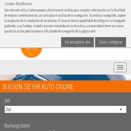
Cookie-Richtlinien
IBACAR IN
Este sitio web utiliza Cookies propias y de terceros de análisis para recopilar información con la finalidad
de mejorar nuestros servicios, así como para el análisis de su navegación. Si continua navegando, supone
Sprache
la aceptación de la instalación de las mismas. El usuario tiene la posibilidad de configurar su navegador
pudiendo, si así lo desea, impedir que sean instaladas en su disco duro, aunque deberá tener en cuenta
que dicha acción podrá ocasionar dificultades de navegación de la página web
Ich akzeptiere die
Cómo configurar
Menü
BUCHEN SIE IHR AUTO ONLINE
Ziel
Buchungsdaten