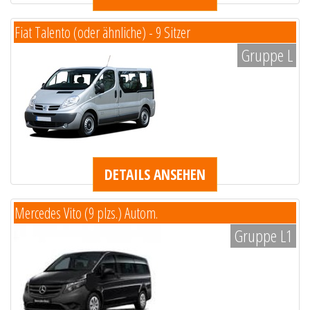
Fiat Talento (oder ähnliche) - 9 Sitzer
Gruppe L
DETAILS ANSEHEN
Mercedes Vito (9 plzs.) Autom.
Gruppe L1