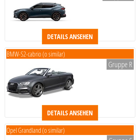
DETAILS ANSEHEN
BMW-S2-cabrio (o similar)
Gruppe R
DETAILS ANSEHEN
Opel Grandland (o similar)