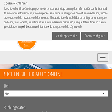
Cookie-Richtlinien
IBACAR IN
Este sitio web utiliza Cookies propias y de terceros de análisis para recopilar información con la finalidad
de mejorar nuestros servicios, así como para el análisis de su navegación. Si continua navegando, supone
Sprache
la aceptación de la instalación de las mismas. El usuario tiene la posibilidad de configurar su navegador
pudiendo, si así lo desea, impedir que sean instaladas en su disco duro, aunque deberá tener en cuenta
que dicha acción podrá ocasionar dificultades de navegación de la página web
Ich akzeptiere die
Cómo configurar
Menü
BUCHEN SIE IHR AUTO ONLINE
Ziel
Buchungsdaten