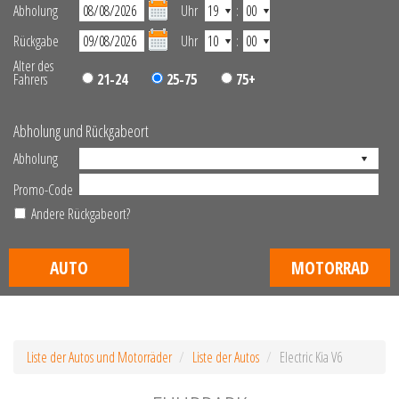
Abholung
Uhr
:
Rückgabe
Uhr
:
Alter des
Fahrers
21-24
25-75
75+
Abholung und Rückgabeort
Abholung
Promo-Code
Andere Rückgabeort?
AUTO
MOTORRAD
Liste der Autos und Motorräder
Liste der Autos
Electric Kia V6