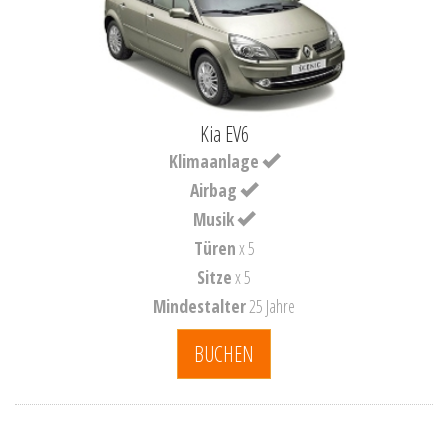
Kia EV6
Klimaanlage
Airbag
Musik
Türen
x 5
Sitze
x 5
Mindestalter
25 Jahre
BUCHEN