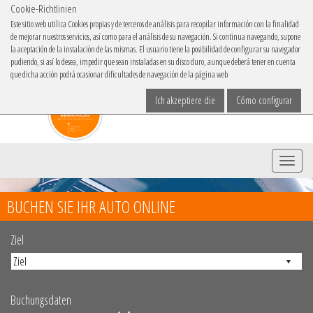
Cookie-Richtlinien
IBACAR IN
Este sitio web utiliza Cookies propias y de terceros de análisis para recopilar información con la finalidad
de mejorar nuestros servicios, así como para el análisis de su navegación. Si continua navegando, supone
Sprache
la aceptación de la instalación de las mismas. El usuario tiene la posibilidad de configurar su navegador
pudiendo, si así lo desea, impedir que sean instaladas en su disco duro, aunque deberá tener en cuenta
que dicha acción podrá ocasionar dificultades de navegación de la página web
Ich akzeptiere die
Cómo configurar
Menü
BUCHEN SIE IHR AUTO ONLINE
Ziel
Buchungsdaten