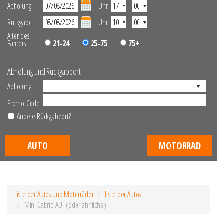
Abholung
Uhr
:
Rückgabe
Uhr
:
Alter des
Fahrers
21-24
25-75
75+
Abholung und Rückgabeort
Abholung
Promo-Code
Andere Rückgabeort?
AUTO
MOTORRAD
Liste der Autos und Motorräder
Liste der Autos
Mini Cabrio AUT (oder ähnliche)