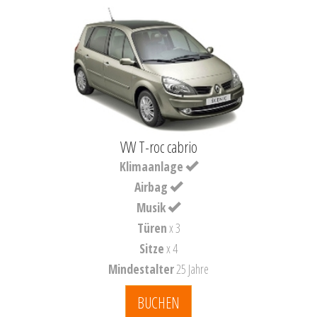
VW T-roc cabrio
Klimaanlage
Airbag
Musik
Türen
x 3
Sitze
x 4
Mindestalter
25 Jahre
BUCHEN