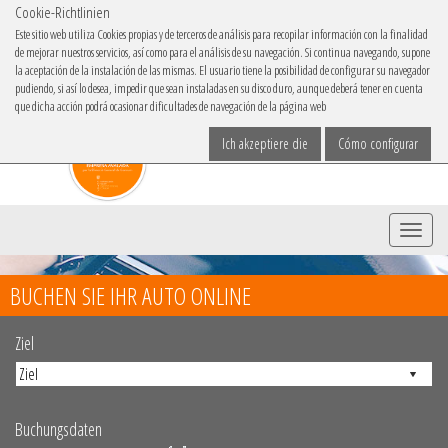
Cookie-Richtlinien
IBACAR IN
Este sitio web utiliza Cookies propias y de terceros de análisis para recopilar información con la finalidad
de mejorar nuestros servicios, así como para el análisis de su navegación. Si continua navegando, supone
Sprache
la aceptación de la instalación de las mismas. El usuario tiene la posibilidad de configurar su navegador
pudiendo, si así lo desea, impedir que sean instaladas en su disco duro, aunque deberá tener en cuenta
que dicha acción podrá ocasionar dificultades de navegación de la página web
Ich akzeptiere die
Cómo configurar
Menü
BUCHEN SIE IHR AUTO ONLINE
Ziel
Buchungsdaten