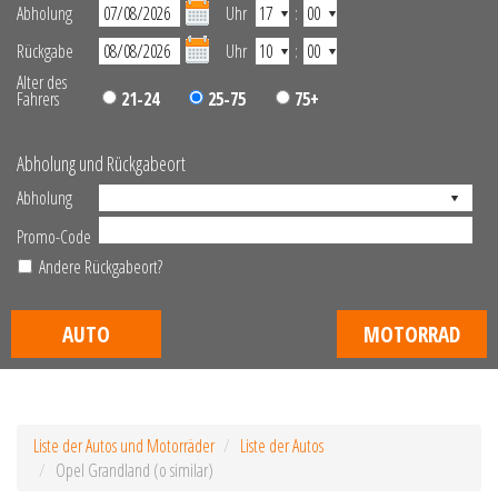
Abholung
Uhr
:
Rückgabe
Uhr
:
Alter des
Fahrers
21-24
25-75
75+
Abholung und Rückgabeort
Abholung
Promo-Code
Andere Rückgabeort?
AUTO
MOTORRAD
Liste der Autos und Motorräder
Liste der Autos
Opel Grandland (o similar)