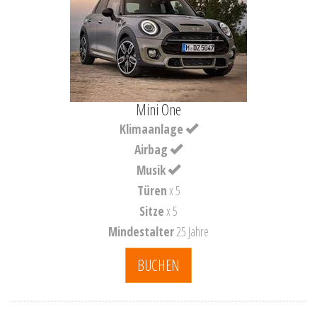
Mini One
Klimaanlage
Airbag
Musik
Türen
x 5
Sitze
x 5
Mindestalter
25 Jahre
BUCHEN