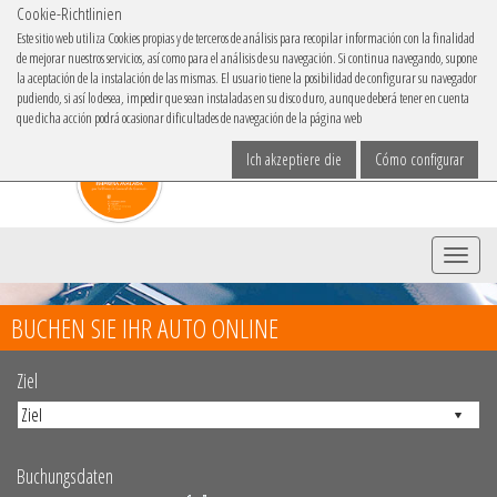
Cookie-Richtlinien
IBACAR IN
Este sitio web utiliza Cookies propias y de terceros de análisis para recopilar información con la finalidad
de mejorar nuestros servicios, así como para el análisis de su navegación. Si continua navegando, supone
Sprache
la aceptación de la instalación de las mismas. El usuario tiene la posibilidad de configurar su navegador
pudiendo, si así lo desea, impedir que sean instaladas en su disco duro, aunque deberá tener en cuenta
que dicha acción podrá ocasionar dificultades de navegación de la página web
Ich akzeptiere die
Cómo configurar
Menü
BUCHEN SIE IHR AUTO ONLINE
Ziel
Buchungsdaten