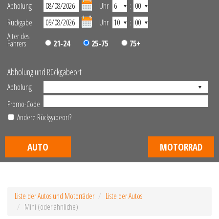
Abholung
Uhr
:
Rückgabe
Uhr
:
Alter des
Fahrers
21-24
25-75
75+
Abholung und Rückgabeort
Abholung
Promo-Code
Andere Rückgabeort?
AUTO
MOTORRAD
Liste der Autos und Motorräder
Liste der Autos
Mini (oder ähnliche)