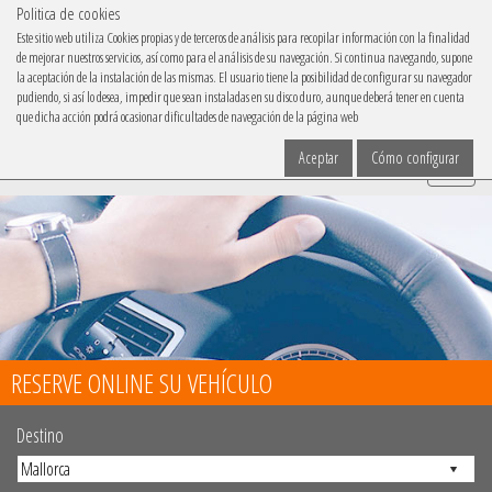
Politica de cookies
IBACAR EN
Este sitio web utiliza Cookies propias y de terceros de análisis para recopilar información con la finalidad
de mejorar nuestros servicios, así como para el análisis de su navegación. Si continua navegando, supone
Elige tu idioma
la aceptación de la instalación de las mismas. El usuario tiene la posibilidad de configurar su navegador
pudiendo, si así lo desea, impedir que sean instaladas en su disco duro, aunque deberá tener en cuenta
que dicha acción podrá ocasionar dificultades de navegación de la página web
Aceptar
Cómo configurar
Menu
RESERVE ONLINE SU VEHÍCULO
Destino