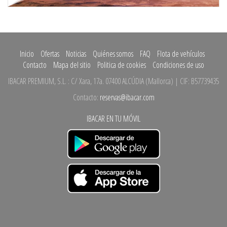
Inicio
Ofertas
Noticias
Quiénes somos
FAQ
Flota de vehículos
Contacto
Mapa del sitio
Politica de cookies
Condiciones de uso
IBACAR PREMIUM, S.L.
:
C/ Xara, 17a.
07400 ALCÚDIA
(
Mallorca
)
| CIF: B57739435
Contacto:
reservas@ibacar.com
IBACAR EN TU MÓVIL