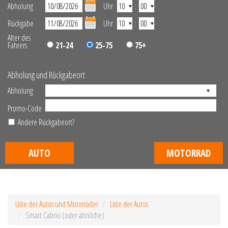
Abholung
Uhr
:
Rückgabe
Uhr
:
Alter des
Fahrers
21-24
25-75
75+
Abholung und Rückgabeort
Abholung
Promo-Code
Andere Rückgabeort?
AUTO
MOTORRAD
Liste der Autos und Motorräder
Liste der Autos
Smart Cabrio (oder ähnliche)