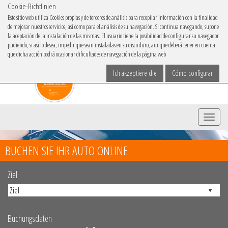
Cookie-Richtlinien
IBACAR IN
Este sitio web utiliza Cookies propias y de terceros de análisis para recopilar información con la finalidad
de mejorar nuestros servicios, así como para el análisis de su navegación. Si continua navegando, supone
Sprache
la aceptación de la instalación de las mismas. El usuario tiene la posibilidad de configurar su navegador
pudiendo, si así lo desea, impedir que sean instaladas en su disco duro, aunque deberá tener en cuenta
que dicha acción podrá ocasionar dificultades de navegación de la página web
Ich akzeptiere die
Cómo configurar
Menü
BUCHEN SIE IHR AUTO ONLINE
Ziel
Buchungsdaten