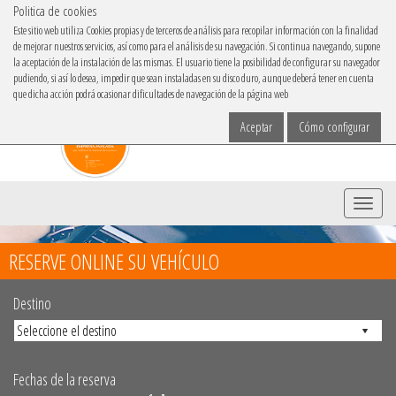
Politica de cookies
IBACAR EN
Este sitio web utiliza Cookies propias y de terceros de análisis para recopilar información con la finalidad
de mejorar nuestros servicios, así como para el análisis de su navegación. Si continua navegando, supone
Elige tu idioma
la aceptación de la instalación de las mismas. El usuario tiene la posibilidad de configurar su navegador
pudiendo, si así lo desea, impedir que sean instaladas en su disco duro, aunque deberá tener en cuenta
que dicha acción podrá ocasionar dificultades de navegación de la página web
Aceptar
Cómo configurar
Menu
RESERVE ONLINE SU VEHÍCULO
Destino
Fechas de la reserva