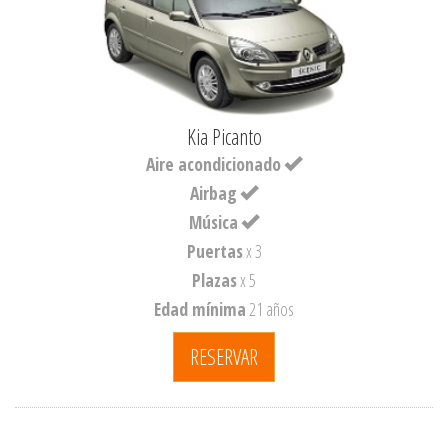
Kia Picanto
Aire acondicionado
Airbag
Música
Puertas
x 3
Plazas
x 5
Edad mínima
21 años
RESERVAR