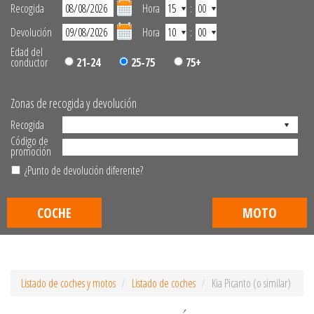
Recogida
Hora
:
Devolución
Hora
:
Edad del
conductor
21-24
25-75
75+
Zonas de recogida y devolución
Recogida
Código de
promoción
¿Punto de devolución diferente?
COCHE
MOTO
Listado de coches y motos
Listado de coches
Kia Picanto (o similar)