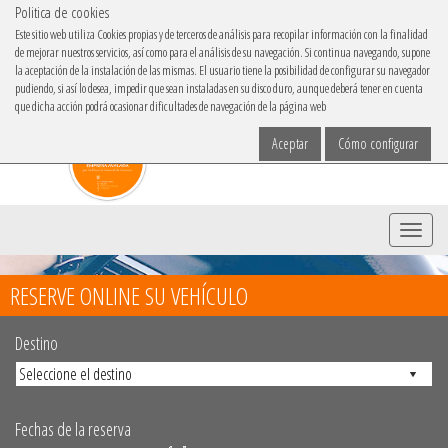
Politica de cookies
IBACAR EN
Este sitio web utiliza Cookies propias y de terceros de análisis para recopilar información con la finalidad
de mejorar nuestros servicios, así como para el análisis de su navegación. Si continua navegando, supone
Elige tu idioma
la aceptación de la instalación de las mismas. El usuario tiene la posibilidad de configurar su navegador
pudiendo, si así lo desea, impedir que sean instaladas en su disco duro, aunque deberá tener en cuenta
que dicha acción podrá ocasionar dificultades de navegación de la página web
Aceptar
Cómo configurar
Menu
RESERVE ONLINE SU VEHÍCULO
Destino
Fechas de la reserva