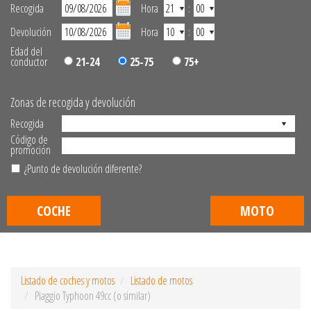
Recogida
Hora
:
Devolución
Hora
:
Edad del
conductor
21-24
25-75
75+
Zonas de recogida y devolución
Recogida
Código de
promoción
¿Punto de devolución diferente?
COCHE
MOTO
Listado de coches y motos
Listado de motos
Piaggio Typhoon 49cc (o similar)