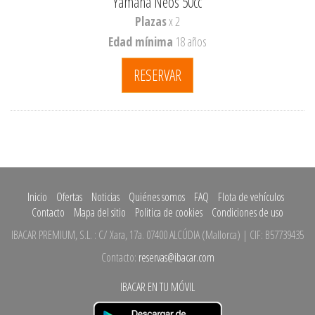
Yamaha Neos 50cc
Plazas
x 2
Edad mínima
18 años
RESERVAR
Inicio
Ofertas
Noticias
Quiénes somos
FAQ
Flota de vehículos
Contacto
Mapa del sitio
Politica de cookies
Condiciones de uso
IBACAR PREMIUM, S.L.
:
C/ Xara, 17a.
07400 ALCÚDIA
(
Mallorca
)
| CIF: B57739435
Contacto:
reservas@ibacar.com
IBACAR EN TU MÓVIL