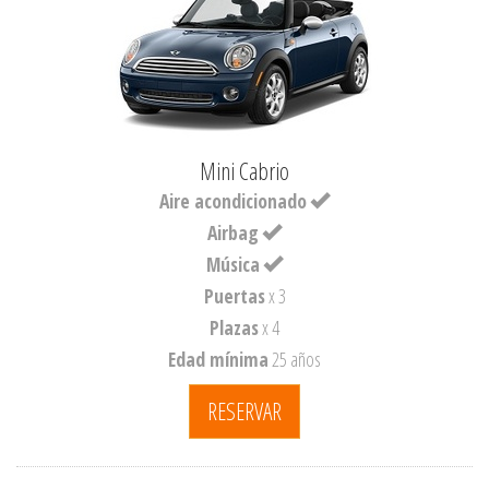
Mini Cabrio
Aire acondicionado
Airbag
Música
Puertas
x 3
Plazas
x 4
Edad mínima
25 años
RESERVAR