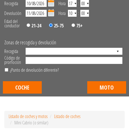
Recogida
Hora
:
Devolución
Hora
:
Edad del
conductor
21-24
25-75
75+
Zonas de recogida y devolución
Recogida
Código de
promoción
¿Punto de devolución diferente?
COCHE
MOTO
Listado de coches y motos
Listado de coches
Mini Cabrio (o similar)