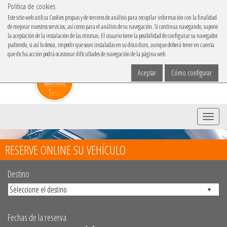
Politica de cookies
IBACAR EN
Este sitio web utiliza Cookies propias y de terceros de análisis para recopilar información con la finalidad
de mejorar nuestros servicios, así como para el análisis de su navegación. Si continua navegando, supone
Elige tu idioma
la aceptación de la instalación de las mismas. El usuario tiene la posibilidad de configurar su navegador
pudiendo, si así lo desea, impedir que sean instaladas en su disco duro, aunque deberá tener en cuenta
que dicha acción podrá ocasionar dificultades de navegación de la página web
Aceptar
Cómo configurar
Menu
RESERVE ONLINE SU VEHÍCULO
Destino
Fechas de la reserva