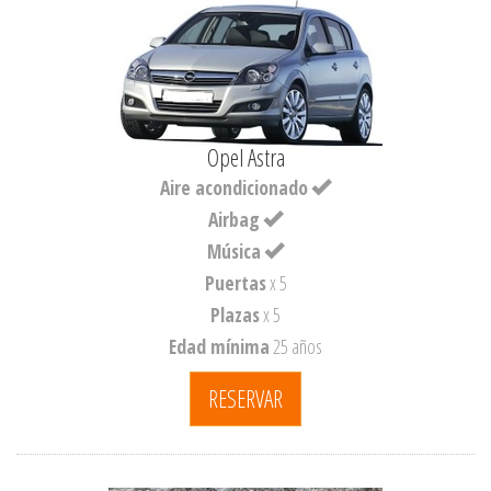
Opel Astra
Aire acondicionado
Airbag
Música
Puertas
x 5
Plazas
x 5
Edad mínima
25 años
RESERVAR