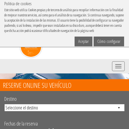
Politica de cookies
IBACAR EN
Este sitio web utiliza Cookies propias y de terceros de análisis para recopilar información con la finalidad
de mejorar nuestros servicios, así como para el análisis de su navegación. Si continua navegando, supone
Elige tu idioma
la aceptación de la instalación de las mismas. El usuario tiene la posibilidad de configurar su navegador
pudiendo, si así lo desea, impedir que sean instaladas en su disco duro, aunque deberá tener en cuenta
que dicha acción podrá ocasionar dificultades de navegación de la página web
Aceptar
Cómo configurar
Menu
RESERVE ONLINE SU VEHÍCULO
Destino
Fechas de la reserva