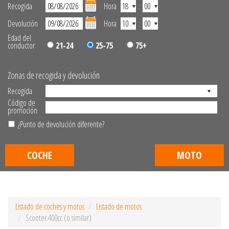
Recogida
Hora
:
Devolución
Hora
:
Edad del
conductor
21-24
25-75
75+
Zonas de recogida y devolución
Recogida
Código de
promoción
¿Punto de devolución diferente?
COCHE
MOTO
Listado de coches y motos
Listado de motos
Scooter 400cc (o similar)