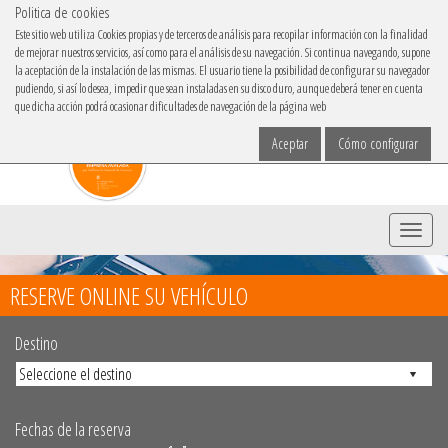
Politica de cookies
IBACAR EN
Este sitio web utiliza Cookies propias y de terceros de análisis para recopilar información con la finalidad
de mejorar nuestros servicios, así como para el análisis de su navegación. Si continua navegando, supone
Elige tu idioma
la aceptación de la instalación de las mismas. El usuario tiene la posibilidad de configurar su navegador
pudiendo, si así lo desea, impedir que sean instaladas en su disco duro, aunque deberá tener en cuenta
que dicha acción podrá ocasionar dificultades de navegación de la página web
Aceptar
Cómo configurar
Menu
RESERVE ONLINE SU VEHÍCULO
Destino
Fechas de la reserva