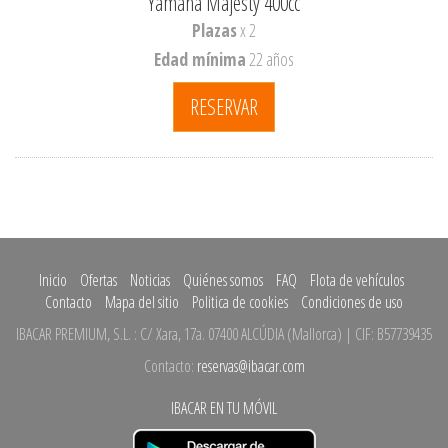
Yamaha Majesty 400cc
Plazas
x 2
Edad mínima
22 años
RESERVAR
Inicio
Ofertas
Noticias
Quiénes somos
FAQ
Flota de vehículos
Contacto
Mapa del sitio
Politica de cookies
Condiciones de uso
IBACAR PREMIUM, S.L.
:
C/ Xara, 17a.
07400 ALCÚDIA
(
Mallorca
)
| CIF: B57739435
Contacto:
reservas@ibacar.com
IBACAR EN TU MÓVIL