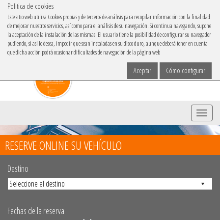
Politica de cookies
IBACAR EN
Este sitio web utiliza Cookies propias y de terceros de análisis para recopilar información con la finalidad
de mejorar nuestros servicios, así como para el análisis de su navegación. Si continua navegando, supone
Elige tu idioma
la aceptación de la instalación de las mismas. El usuario tiene la posibilidad de configurar su navegador
pudiendo, si así lo desea, impedir que sean instaladas en su disco duro, aunque deberá tener en cuenta
que dicha acción podrá ocasionar dificultades de navegación de la página web
Aceptar
Cómo configurar
Menu
RESERVE ONLINE SU VEHÍCULO
Destino
Fechas de la reserva