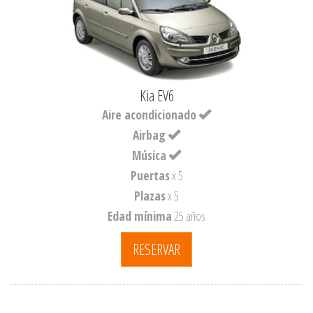
Kia EV6
Aire acondicionado
Airbag
Música
Puertas
x 5
Plazas
x 5
Edad mínima
25 años
RESERVAR