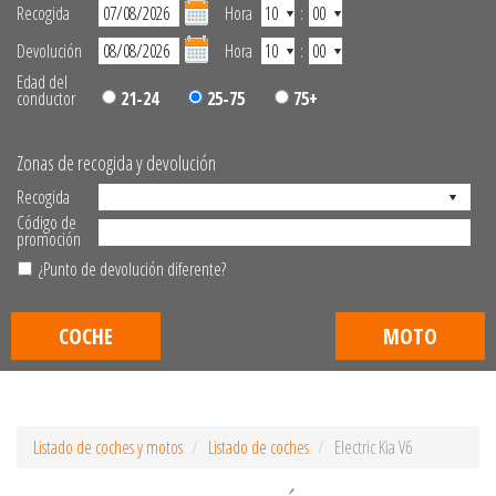
Recogida
Hora
:
Devolución
Hora
:
Edad del
conductor
21-24
25-75
75+
Zonas de recogida y devolución
Recogida
Código de
promoción
¿Punto de devolución diferente?
COCHE
MOTO
Listado de coches y motos
Listado de coches
Electric Kia V6