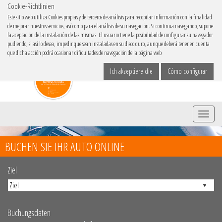
Cookie-Richtlinien
IBACAR IN
Este sitio web utiliza Cookies propias y de terceros de análisis para recopilar información con la finalidad
de mejorar nuestros servicios, así como para el análisis de su navegación. Si continua navegando, supone
Sprache
la aceptación de la instalación de las mismas. El usuario tiene la posibilidad de configurar su navegador
pudiendo, si así lo desea, impedir que sean instaladas en su disco duro, aunque deberá tener en cuenta
que dicha acción podrá ocasionar dificultades de navegación de la página web
Ich akzeptiere die
Cómo configurar
Menü
BUCHEN SIE IHR AUTO ONLINE
Ziel
Buchungsdaten