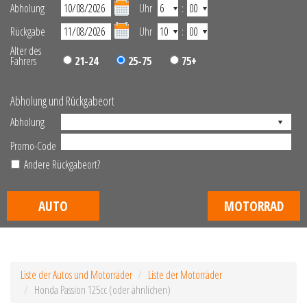
Abholung
Uhr
:
Rückgabe
Uhr
:
Alter des
Fahrers
21-24
25-75
75+
Abholung und Rückgabeort
Abholung
Promo-Code
Andere Rückgabeort?
AUTO
MOTORRAD
Liste der Autos und Motorräder
Liste der Motorräder
Honda Passion 125cc (oder ähnlichen)