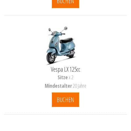
BUCHEN
Vespa LX 125cc
Sitze
x 2
Mindestalter
20 Jahre
BUCHEN